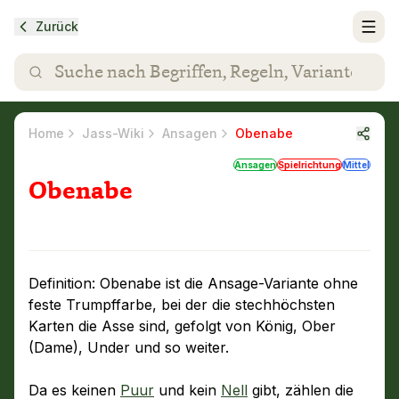
Zurück
Home
Jass-Wiki
Ansagen
Obenabe
Ansagen
Spielrichtung
Mittel
Obenabe
Definition: Obenabe ist die Ansage-Variante ohne
feste Trumpffarbe, bei der die stechhöchsten
Karten die Asse sind, gefolgt von König, Ober
(Dame), Under und so weiter.
Da es keinen
Puur
und kein
Nell
gibt, zählen die