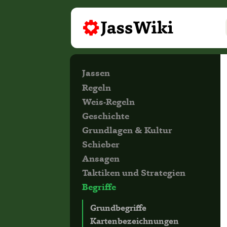
Jassen
Regeln
Weis-Regeln
Geschichte
Grundlagen & Kultur
Schieber
Ansagen
Taktiken und Strategien
Begriffe
Grundbegriffe
Kartenbezeichnungen