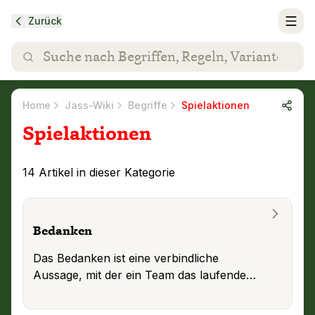
Zurück
Home
Jass-Wiki
Begriffe
Spielaktionen
Spielaktionen
14
Artikel
in dieser Kategorie
Bedanken
Das Bedanken ist eine verbindliche
Aussage, mit der ein Team das laufende
Spiel für beendet erklärt. Gewonnen hat,
wer sich zuerst bedankt und das ver
...