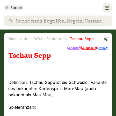
Zurück
Home
Jass-Wiki
Varianten
Tschau Sepp
Varianten
Ablegespiel
Einfach
Tschau Sepp
Definition: Tschau Sepp ist die Schweizer Variante
des bekannten Kartenspiels Mau-Mau (auch
bekannt als Mau Mau).
Spieleranzahl: